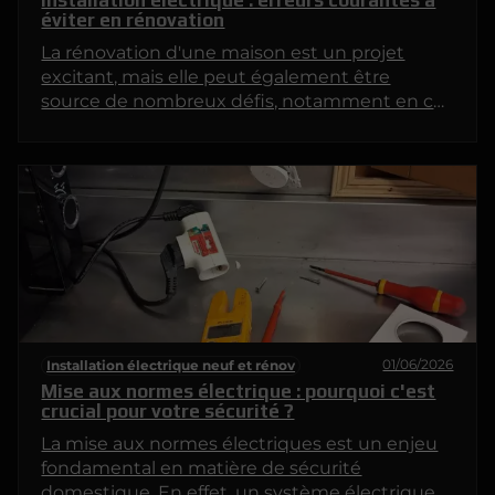
éviter en rénovation
La rénovation d'une maison est un projet
excitant, mais elle peut également être
source de nombreux défis, notamment en ce
qui concerne l'installation électrique. Les
erreurs dans ce domaine peuvent entraîner
des problèmes de sécurité, des coûts
supplémentaires et des désagréments. Cet
article met en lumière les erreurs les plus
courantes à éviter lors d'une rénovation
électrique.
01/06/2026
Installation électrique neuf et rénov
Mise aux normes électrique : pourquoi c'est
crucial pour votre sécurité ?
La mise aux normes électriques est un enjeu
fondamental en matière de sécurité
domestique. En effet, un système électrique