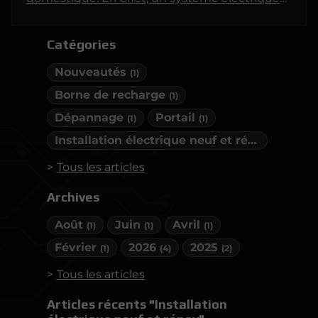
conforme aux normes en vigueur protège non
seulement les biens matériels, mais surtout la
Catégories
vie des occupants d’un bâtiment. Cet article
examine en profondeur les raisons pour
Nouveautés
(1)
lesquelles il est essentiel de respecter ces
normes.
Borne de recharge
(1)
Dépannage
Portail
(1)
(1)
Installation électrique neuf et rénov
(2)
Tous les articles
Archives
Août
Juin
Avril
(1)
(1)
(1)
Février
2026
2025
(1)
(4)
(2)
Tous les articles
Articles récents "Installation