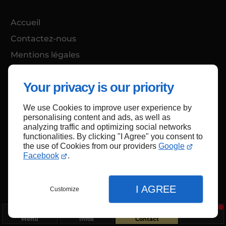
Accueil
Contactez-nous
Mentions légales
Plan du site
Your privacy is our priority
We use Cookies to improve user experience by
Haut de page
personalising content and ads, as well as
analyzing traffic and optimizing social networks
functionalities. By clicking "I Agree" you consent to
the use of Cookies from our providers
Google
Facebook
.
I AGREE
Customize
Menu
Infos
Contact