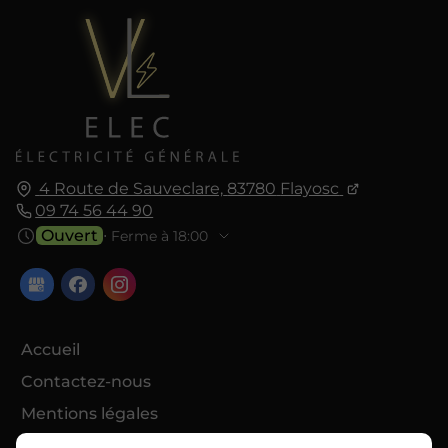
4 Route de Sauveclare,
83780
Flayosc
09 74 56 44 90
Ouvert
⋅ Ferme à 18:00
Accueil
Contactez-nous
Mentions légales
Plan du site