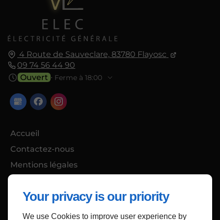
4 Route de Sauveclare,
83780
Flayosc
09 74 56 44 90
Ouvert
⋅ Ferme à 18:00
Accueil
Contactez-nous
Mentions légales
Plan du site
Your privacy is our priority
We use Cookies to improve user experience by